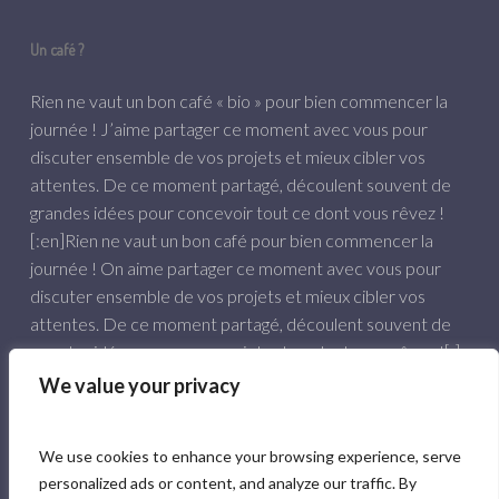
Un café ?
Rien ne vaut un bon café « bio » pour bien commencer la
journée ! J’aime partager ce moment avec vous pour
discuter ensemble de vos projets et mieux cibler vos
attentes. De ce moment partagé, découlent souvent de
grandes idées pour concevoir tout ce dont vous rêvez !
[:en]Rien ne vaut un bon café pour bien commencer la
journée ! On aime partager ce moment avec vous pour
discuter ensemble de vos projets et mieux cibler vos
attentes. De ce moment partagé, découlent souvent de
grandes idées pour concevoir tout ce dont vous rêvez ![:]
We value your privacy
06 84 61 57 03
hello@comunpoisson.co
We use cookies to enhance your browsing experience, serve
personalized ads or content, and analyze our traffic. By