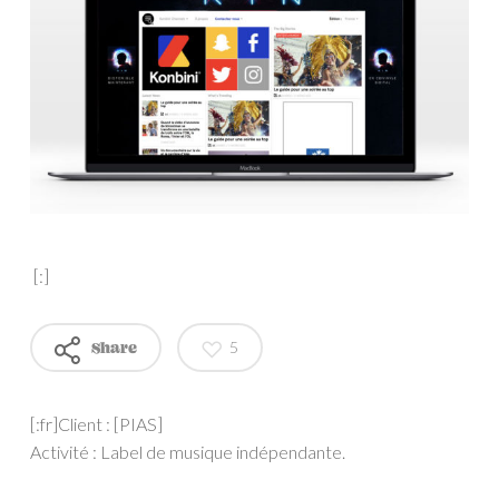
[:]
5
Share
[:fr]Client : [PIAS]
Activité :
Label de musique indépendante.