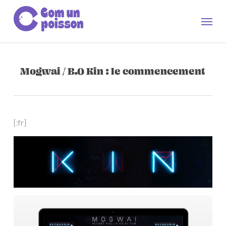
Skip
to
Men
main
content
Mogwai / B.O Kin : le commencement
[:fr]