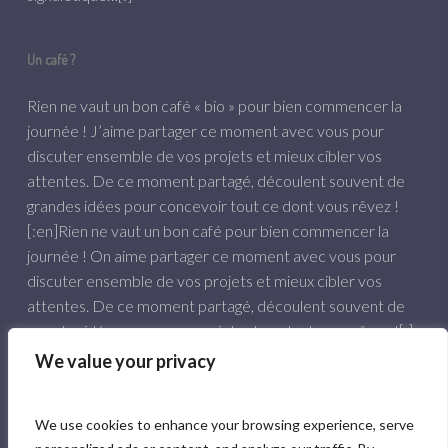
Un café ?
Rien ne vaut un bon café « bio » pour bien commencer la
journée ! J’aime partager ce moment avec vous pour
discuter ensemble de vos projets et mieux cibler vos
attentes. De ce moment partagé, découlent souvent de
grandes idées pour concevoir tout ce dont vous rêvez !
[:en]Rien ne vaut un bon café pour bien commencer la
journée ! On aime partager ce moment avec vous pour
discuter ensemble de vos projets et mieux cibler vos
attentes. De ce moment partagé, découlent souvent de
grandes idées pour concevoir tout ce dont vous rêvez ![:]
We value your privacy
06 84 61 57 03
hello@comunpoisson.co
We use cookies to enhance your browsing experience, serve