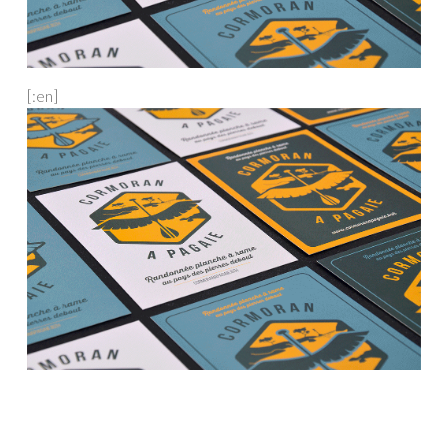
[:en]