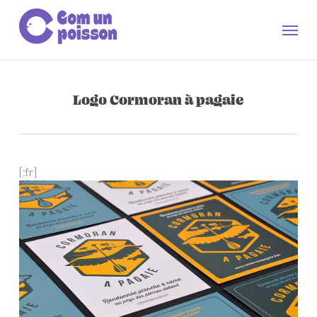
Skip
to
Men
main
content
Logo Cormoran à pagaie
[:fr]