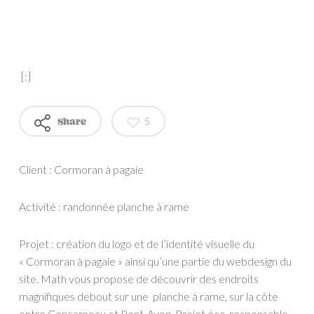
[:]
5
Share
Client : Cormoran à pagaie
Activité :
randonnée planche à rame
Projet : création du logo et de l’identité visuelle du
« Cormoran à pagaie » ainsi qu’une partie du webdesign du
site. Math vous propose de découvrir des endroits
magnifiques debout sur une planche à rame, sur la côte
entre Concarneau et Pont-Aven. Projet éco-responsable,