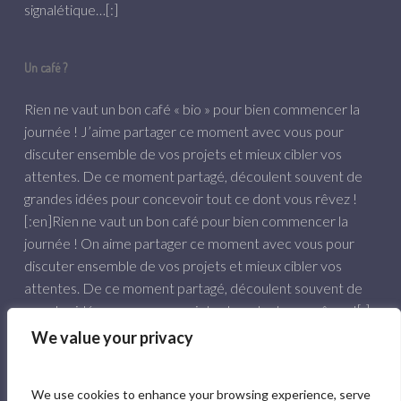
signalétique…[:]
Un café ?
Rien ne vaut un bon café « bio » pour bien commencer la
journée ! J’aime partager ce moment avec vous pour
discuter ensemble de vos projets et mieux cibler vos
attentes. De ce moment partagé, découlent souvent de
grandes idées pour concevoir tout ce dont vous rêvez !
[:en]Rien ne vaut un bon café pour bien commencer la
journée ! On aime partager ce moment avec vous pour
discuter ensemble de vos projets et mieux cibler vos
attentes. De ce moment partagé, découlent souvent de
grandes idées pour concevoir tout ce dont vous rêvez ![:]
We value your privacy
06 84 61 57 03
hello@comunpoisson.co
We use cookies to enhance your browsing experience, serve