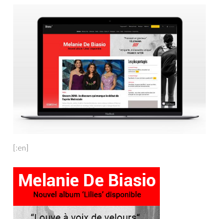
[:en]