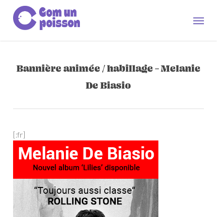
Skip
to
Men
main
content
Bannière animée / habillage – Melanie
De Biasio
[:fr]