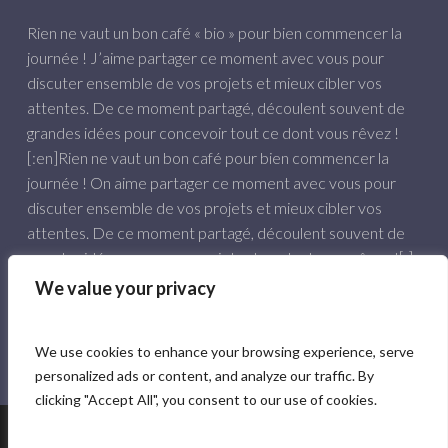
Rien ne vaut un bon café « bio » pour bien commencer la
journée ! J’aime partager ce moment avec vous pour
discuter ensemble de vos projets et mieux cibler vos
attentes. De ce moment partagé, découlent souvent de
grandes idées pour concevoir tout ce dont vous rêvez !
[:en]Rien ne vaut un bon café pour bien commencer la
journée ! On aime partager ce moment avec vous pour
discuter ensemble de vos projets et mieux cibler vos
attentes. De ce moment partagé, découlent souvent de
grandes idées pour concevoir tout ce dont vous rêvez ![:]
We value your privacy
06 84 61 57 03
hello@comunpoisson.co
We use cookies to enhance your browsing experience, serve
personalized ads or content, and analyze our traffic. By
clicking "Accept All", you consent to our use of cookies.
Mentions légales
- CGV
© 2026 Com un poisson.