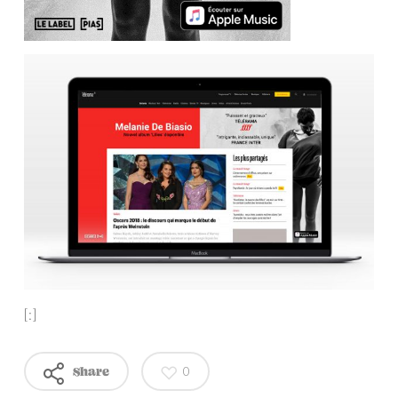
[:]
0
Share